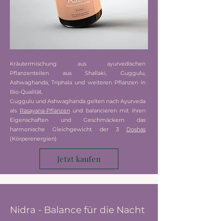
Kräutermischung aus ayurvedischen
Pflanzenteilen aus Shallaki, Guggulu,
Ashwaghanda, Triphala und weiteren Pflanzen in
Bio-Qualität.
Guggulu und Ashwaghanda gelten nach Ayurveda
als
Rasayana-Pflanzen
und balancieren mit ihren
Eigenschaften und Geschmäckern das
harmonische Gleichgewicht der 3
Doshas
(Körperenergien)
Jetzt kaufen
Nidra - Balance für die Nacht