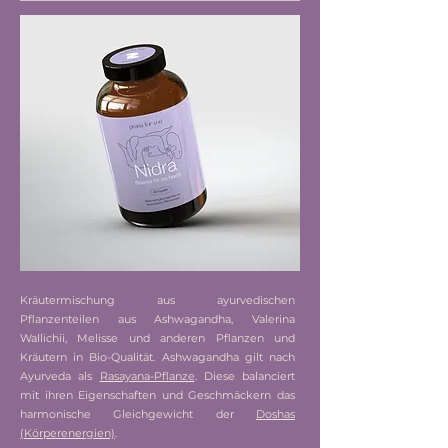
Kräutermischung aus ayurvedischen
Pflanzenteilen aus Ashwagandha, Valerina
Wallichii, Melisse und anderen Pflanzen und
Kräutern in Bio-Qualität. Ashwagandha gilt nach
Ayurveda als
Rasayana-Pflanze
. Diese balanciert
mit ihren Eigenschaften und Geschmäckern das
harmonische Gleichgewicht der
Doshas
(Körperenergien)
.