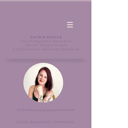
KATRIN DEZIUS
Psychologische Beraterin
Mental Health Coach
Ganzheitliche Ayurveda Beraterin
Online Beratung deutschlandweit
Ehrlich. Empathisch. Ganzheitlich.