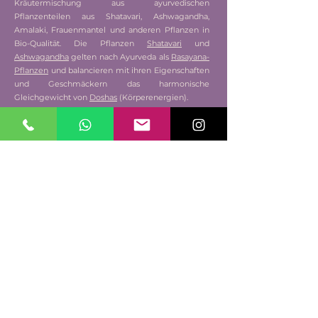
Kräutermischung aus ayurvedischen
Pflanzenteilen aus Shatavari, Ashwagandha,
Amalaki, Frauenmantel und anderen Pflanzen in
Bio-Qualität. Die Pflanzen
Shatavari
und
Ashwagandha
gelten nach Ayurveda als
Rasayana-
Pflanzen
und balancieren mit ihren Eigenschaften
und Geschmäckern das harmonische
Gleichgewicht von
Doshas
(Körperenergien).
Jetzt kaufen
Tanava - Balance für den Tag