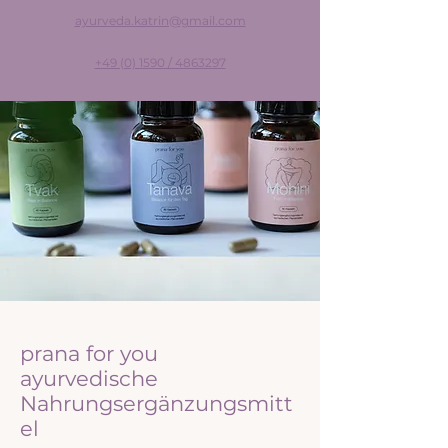
ayurveda.katrin@gmail.com
+49 (0) 1590 / 4863297
prana for you
ayurvedische
Nahrungsergänzungsmitt
el