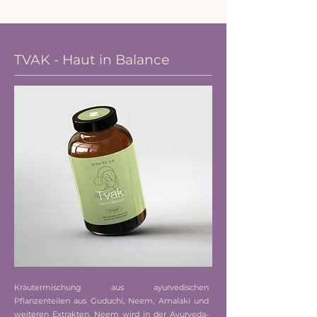
TVAK - Haut in Balance
Kräutermischung aus ayurvedischen
Pflanzenteilen aus Guduchi, Neem, Amalaki und
weiteren Extrakten. Neem wird in der Ayurveda-