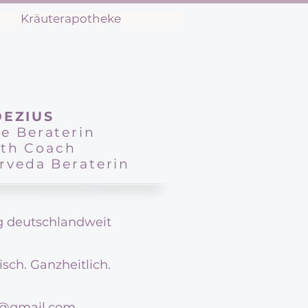
Kräuterapotheke
DEZIUS
e Beraterin
lth Coach
rveda Beraterin
g deutschlandweit
sch. Ganzheitlich.
n@gmail.com