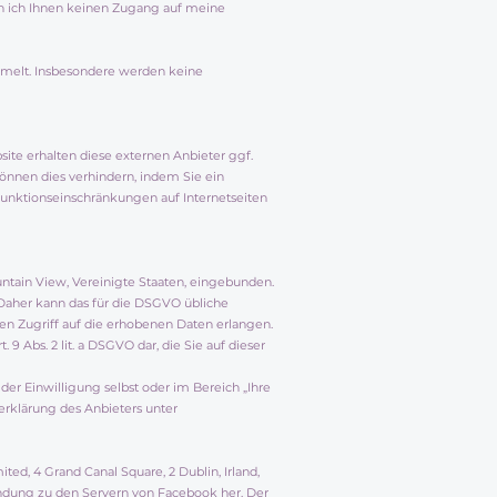
nn ich Ihnen keinen Zugang auf meine
mmelt. Insbesondere werden keine
ite erhalten diese externen Anbieter ggf.
önnen dies verhindern, indem Sie ein
Funktionseinschränkungen auf Internetseiten
ntain View, Vereinigte Staaten, eingebunden.
 Daher kann das für die DSGVO übliche
den Zugriff auf die erhobenen Daten erlangen.
9 Abs. 2 lit. a DSGVO dar, die Sie auf dieser
der Einwilligung selbst oder im Bereich „Ihre
erklärung des Anbieters unter
ed, 4 Grand Canal Square, 2 Dublin, Irland,
rbindung zu den Servern von Facebook her. Der