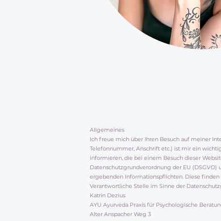
Allgemeines
Ich freue mich über Ihren Besuch auf meiner In
Telefonnummer, Anschrift etc.) ist mir ein wich
informieren, die bei einem Besuch dieser Websi
Datenschutzgrundverordnung der EU (DSGVO) un
ergebenden Informationspflichten. Diese finden sic
Verantwortliche Stelle im Sinne der Datenschu
Katrin Dezius
AYU Ayurveda Praxis für Psychologische Berat
Alter Anspacher Weg 3