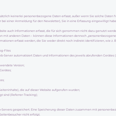
zlich keinerlei personenbezogene Daten erfasst, außer wenn Sie solche Daten frei
bei einer Anmeldung für den Newsletter), Sie in eine Erfassung eingewilligt hab
e auch Informationen erfasst, die für sich genommen nicht dazu genutzt werden k
on mit anderen Daten – können diese Informationen dennoch „personenbezogene 
mationen erfasst werden, die Sie weder direkt noch indirekt identifizieren, wie z. 
og-Files
b-Server automatisiert Daten und Informationen des jeweils abrufenden Gerätes (z.
rwendete Version;
Gerätes;
es;
Seiteninhalte), die auf dieser Website aufgerufen wurden;
t sind (Referrer-Tracking);
-Servers gespeichert. Eine Speicherung dieser Daten zusammen mit personenbez
 Seitenbesucher nicht erfolgt.