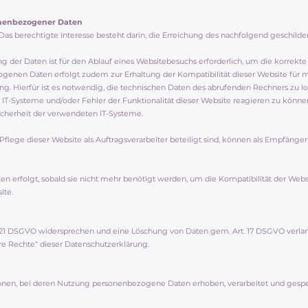
onenbezogener Daten
e). Das berechtigte Interesse besteht darin, die Erreichung des nachfolgend geschil
 der Daten ist für den Ablauf eines Websitebesuchs erforderlich, um die korrekte 
enen Daten erfolgt zudem zur Erhaltung der Kompatibilität dieser Website für m
. Hierfür ist es notwendig, die technischen Daten des abrufenden Rechners zu l
n IT-Systeme und/oder Fehler der Funktionalität dieser Website reagieren zu kön
icherheit der verwendeten IT-Systeme.
Pflege dieser Website als Auftragsverarbeiter beteiligt sind, können als Empfänger
 erfolgt, sobald sie nicht mehr benötigt werden, um die Kompatibilität der Websi
ite.
t. 21 DSGVO widersprechen und eine Löschung von Daten gem. Art. 17 DSGVO verla
re Rechte“ dieser Datenschutzerklärung.
ionen, bei deren Nutzung personenbezogene Daten erhoben, verarbeitet und gespe