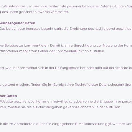
 Website nutzen, müssen Sie bestimmte personenbezogene Daten (z.B. Ihren Nam
 des unten genannten Zwecks verarbeitet.
onenbezogener Daten
e). Das berechtigte Interesse besteht darin, die Erreichung des nachfolgend geschil
Blog-Beiträge zu kommentieren. Damit ich Ihre Berechtigung zur Nutzung der Kom
flichtfelder markierten Felder der Kommentarfunktion ausfüllen.
, wie Ihr Kommentar sich in der Prüfungsphase befindet oder auf der Website dar
e geltend machen, finden Sie im Bereich „Ihre Rechte“ dieser Datenschutzerklärun
ener Daten
ebsite geschieht vollkommen freiwillig, ist jedoch ohne die Eingabe Ihrer per
n, müssen Sie die als Pflichtangaben gekennzeichneten Felder ausfüllen.
 die im Anmeldefeld durch Sie eingegebene E-Mailadresse und ggf. weitere Konta