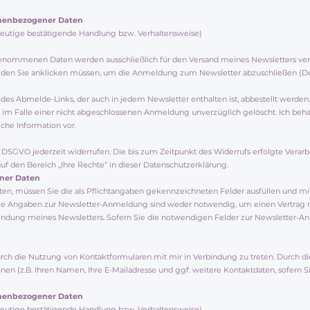
onenbezogener Daten
indeutige bestätigende Handlung bzw. Verhaltensweise)
enommenen Daten werden ausschließlich für den Versand meines Newsletters ver
ist, den Sie anklicken müssen, um die Anmeldung zum Newsletter abzuschließen (Do
des Abmelde-Links, der auch in jedem Newsletter enthalten ist, abbestellt werden
im Falle einer nicht abgeschlossenen Anmeldung unverzüglich gelöscht. Ich beha
che Information vor.
3 DSGVO jederzeit widerrufen. Die bis zum Zeitpunkt des Widerrufs erfolgte Verarb
uf den Bereich „Ihre Rechte“ in dieser Datenschutzerklärung.
ener Daten
n, müssen Sie die als Pflichtangaben gekennzeichneten Felder ausfüllen und mir 
Die Angaben zur Newsletter-Anmeldung sind weder notwendig, um einen Vertrag m
ersendung meines Newsletters. Sofern Sie die notwendigen Felder zur Newsletter-
urch die Nutzung von Kontaktformularen mit mir in Verbindung zu treten. Durch di
n (z.B. Ihren Namen, Ihre E-Mailadresse und ggf. weitere Kontaktdaten, sofern Si
onenbezogener Daten
indeutige bestätigende Handlung bzw. Verhaltensweise)