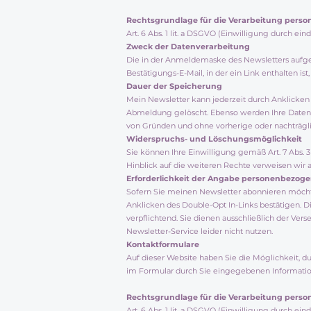
Rechtsgrundlage für die Verarbeitung pers
Art. 6 Abs. 1 lit. a DSGVO (Einwilligung durch e
Zweck der Datenverarbeitung
Die in der Anmeldemaske des Newsletters aufg
Bestätigungs-E-Mail, in der ein Link enthalten 
Dauer der Speicherung
Mein Newsletter kann jederzeit durch Anklicken 
Abmeldung gelöscht. Ebenso werden Ihre Daten 
von Gründen und ohne vorherige oder nachträgli
Widerspruchs- und Löschungsmöglichkeit
Sie können Ihre Einwilligung gemäß Art. 7 Abs. 
Hinblick auf die weiteren Rechte verweisen wir a
Erforderlichkeit der Angabe personenbezog
Sofern Sie meinen Newsletter abonnieren möchte
Anklicken des Double-Opt In-Links bestätigen. 
verpflichtend. Sie dienen ausschließlich der V
Newsletter-Service leider nicht nutzen.
Kontaktformulare
Auf dieser Website haben Sie die Möglichkeit, d
im Formular durch Sie eingegebenen Informatione
Rechtsgrundlage für die Verarbeitung pers
Art. 6 Abs. 1 lit. a DSGVO (Einwilligung durch e