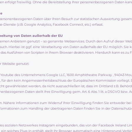
en erfolgt freiwillig. Ohne die Bereitstellung Ihrer personenbezogenen Daten ka
he
personenbezogenen Daten über Ihren Besuch zur statistischen Auswertung gesa
ienste (z.B. Google Analytics, Facebook Connect, etc.) erfasst.
beitung von Daten außerhalb der EU
ternen Anbietern genutzt – so genannte Webservices. Durch den Aufruf dieser Webs
h. Hierbei ist ggf. eine Verarbeitung von Daten außerhalb der EU möglich. Sie k
 das Ausführen von Scripten in Ihrem Browser deaktivieren. Hierdurch kann es zu 
r Website genutzt:
tes Youtube des Unternehmens Google LLC, 1600 Amphitheatre Parkway , 94043 Mou
at, für den kein Angemessenheitsbeschluss der Europäischen Kommission vorliegt.
t gewährleistet werden, da nicht auszuschließen ist, dass im Drittland z.B. Behör
bezogenen Daten stellt Ihre Einwilligung gem. Art. 6 Abs. 1 lit. a DSGVO bzw. Art. 
n. Nähere Informationen zum Widerruf Ihrer Einwilligung finden Sie entweder bei 
nformationen zum Handling der übertragenen Daten finden Sie in der Datenschutz
des sozialen Netzwerkes Instagram eingebunden, das von der Facebook Ireland Limit
e ein solches Plug-In enthält, stellt Ihr Browser automatisch eine Hintergrund-Ve