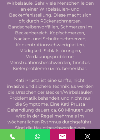
Wirbelsäule. Sehr viele Menschen leiden
an einer Wirbelsäulen- und
Beckenfehlstellung. Diese macht sich
oft durch Rückenschmerzen,
Bandscheibenvorfällen, Schmerzen im
Beckenbereich, Kopfschmerzen,
Nacken- und Schulterschmerzen,
Konzentrationsschwierigkeiten,
Müdigkeit, Schlafstörungen,
Verdauungsprobleme,
Menstruationsbeschwerden, Tinnitus,
Kieferprobleme u.v.m. bemerkbar.
Kati Prusta ist eine sanfte, nicht
invasive und sichere Technik. Es werden
die Ursachen der Becken/Wirbelsäulen
Problematik behandelt und nicht nur
die Symptome. Eine Kati Prusta
Behandlung dauert ca. 60 Minuten und
wird in der Regel mehrmals im
wöchentlichen Rythmus durchgeführt.
Sind die Hauptbeschwerden des
Klienten behandelt, können im weiteren
Verlauf tiefer sitzende Muster und