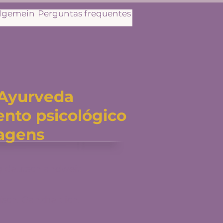
llgemein
Perguntas frequentes
 Ayurveda
nto psicológico
agens
g deutschlandweit
sch. Ganzheitlich.