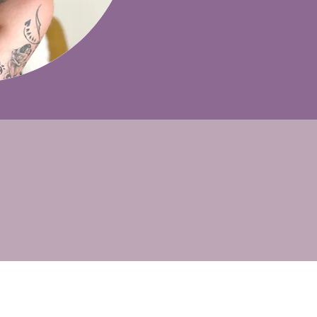
ayurveda.katri
+49 (0) 1590 / 4