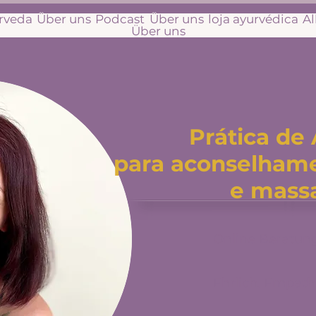
urveda
Über uns
Podcast
Über uns
loja ayurvédica
A
Über uns
Prática de
para aconselhame
e mass
Online Beratun
Ehrlich. Empathi