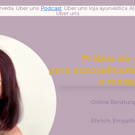
urveda
Über uns
Podcast
Über uns
loja ayurvédica
A
Über uns
Prática de
para aconselhame
e mass
Online Beratun
Ehrlich. Empathi