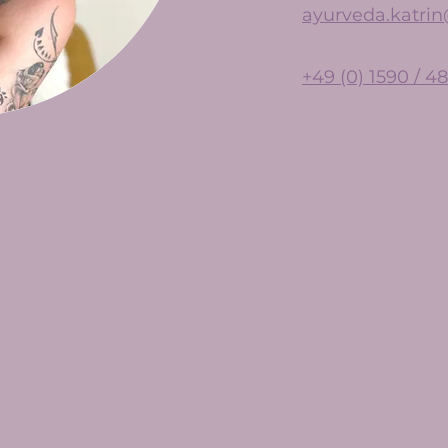
ayurveda.katri
+49 (0) 1590 / 4