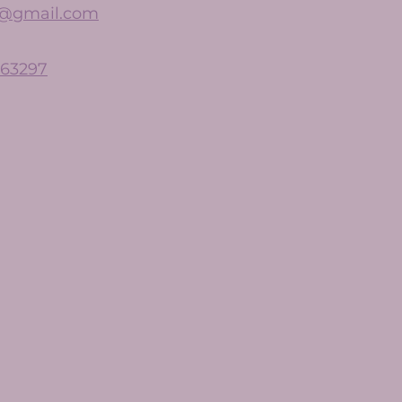
n@gmail.com
863297