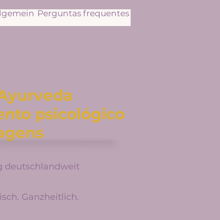
llgemein
Perguntas frequentes
 Ayurveda
nto psicológico
agens
g deutschlandweit
sch. Ganzheitlich.