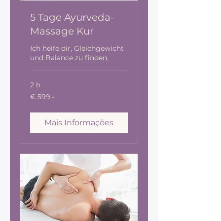
5 Tage Ayurveda-
Massage Kur
Ich helfe dir, Gleichgewicht
und Balance zu finden.
2 h
€
€ 599,-
599,-
Mais Informações