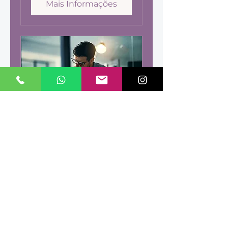
Mais Informações
Burn Out &
Depressions-
Prävention
Handle BEVOR es passiert!
Carregando os dias...