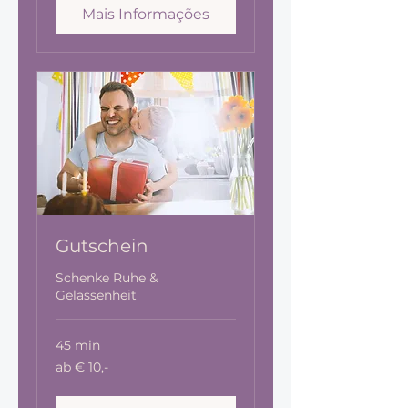
Mais Informações
Gutschein
Schenke Ruhe &
Gelassenheit
45 min
ab
ab € 10,-
€
10,-