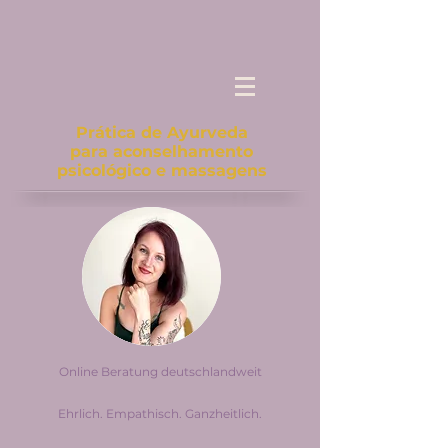
Prática de Ayurveda
para aconselhamento
psicológico e massagens
Online Beratung deutschlandweit
Ehrlich. Empathisch. Ganzheitlich.