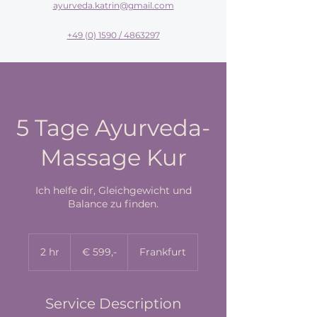
ayurveda.katrin@gmail.com
+49 (0) 1590 / 4863297
5 Tage Ayurveda-
Massage Kur
Ich helfe dir, Gleichgewicht und
Balance zu finden.
€
599,-
2 hr
2
€ 599,-
Frankfurt
h
r
Service Description